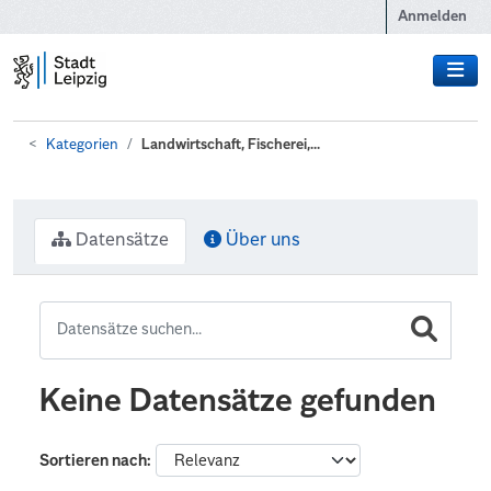
Zum Hauptinhalt wechseln
Anmelden
Kategorien
Landwirtschaft, Fischerei,...
Datensätze
Über uns
Keine Datensätze gefunden
Sortieren nach