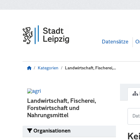
Zum Hauptinhalt wechseln
Datensätze
O
Kategorien
Landwirtschaft, Fischerei,...
Landwirtschaft, Fischerei,
Forstwirtschaft und
Nahrungsmittel
Organisationen
Ke