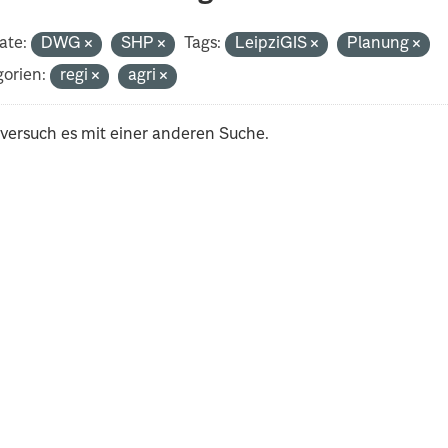
ate:
DWG
SHP
Tags:
LeipziGIS
Planung
orien:
regi
agri
 versuch es mit einer anderen Suche.