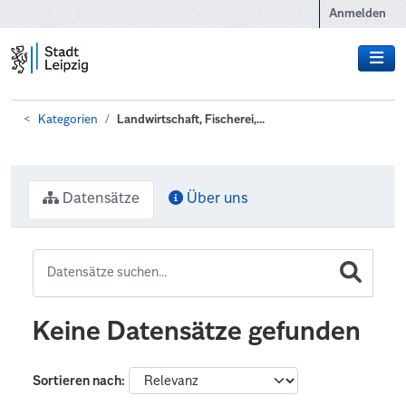
Zum Hauptinhalt wechseln
Anmelden
Kategorien
Landwirtschaft, Fischerei,...
Datensätze
Über uns
Keine Datensätze gefunden
Sortieren nach