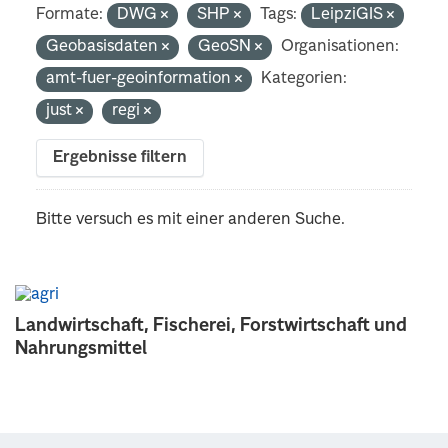
Formate:
DWG
SHP
Tags:
LeipziGIS
Geobasisdaten
GeoSN
Organisationen:
amt-fuer-geoinformation
Kategorien:
just
regi
Ergebnisse filtern
Bitte versuch es mit einer anderen Suche.
Landwirtschaft, Fischerei, Forstwirtschaft und
Nahrungsmittel