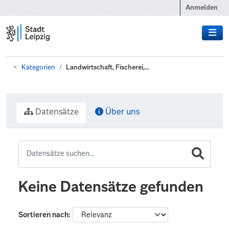
Zum Hauptinhalt wechseln
Anmelden
Kategorien
Landwirtschaft, Fischerei,...
Datensätze
Über uns
Keine Datensätze gefunden
Sortieren nach