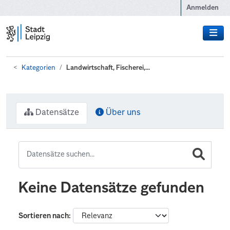
Zum Hauptinhalt wechseln
Anmelden
Kategorien
Landwirtschaft, Fischerei,...
Datensätze
Über uns
Keine Datensätze gefunden
Sortieren nach