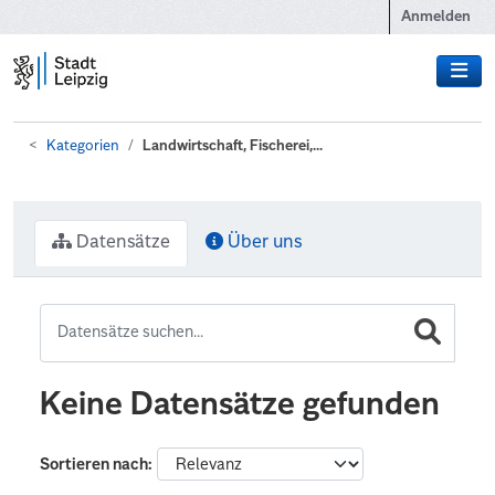
Zum Hauptinhalt wechseln
Anmelden
Kategorien
Landwirtschaft, Fischerei,...
Datensätze
Über uns
Keine Datensätze gefunden
Sortieren nach