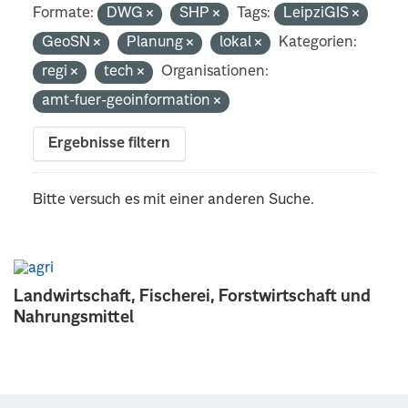
Formate:
DWG
SHP
Tags:
LeipziGIS
GeoSN
Planung
lokal
Kategorien:
regi
tech
Organisationen:
amt-fuer-geoinformation
Ergebnisse filtern
Bitte versuch es mit einer anderen Suche.
Landwirtschaft, Fischerei, Forstwirtschaft und
Nahrungsmittel