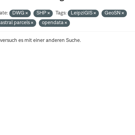
ate:
DWG
SHP
Tags:
LeipziGIS
GeoSN
astral parcels
opendata
 versuch es mit einer anderen Suche.