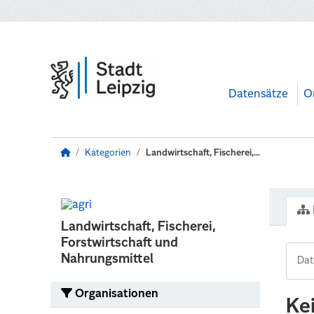
Zum Hauptinhalt wechseln
Datensätze
O
Kategorien
Landwirtschaft, Fischerei,...
Landwirtschaft, Fischerei,
Forstwirtschaft und
Nahrungsmittel
Organisationen
Ke