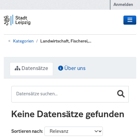
Zum Hauptinhalt wechseln
Anmelden
Kategorien
Landwirtschaft, Fischerei,...
Datensätze
Über uns
Keine Datensätze gefunden
Sortieren nach