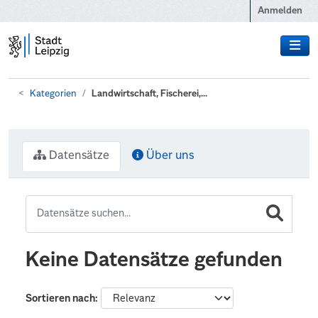
Zum Hauptinhalt wechseln
Anmelden
Kategorien
Landwirtschaft, Fischerei,...
Datensätze
Über uns
Keine Datensätze gefunden
Sortieren nach