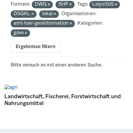
Formate:
DWG
SHP
Tags:
LeipziGIS
DSGKL
lokal
Organisationen:
amt-fuer-geoinformation
Kategorien:
gove
Ergebnisse filtern
Bitte versuch es mit einer anderen Suche.
Landwirtschaft, Fischerei, Forstwirtschaft und
Nahrungsmittel