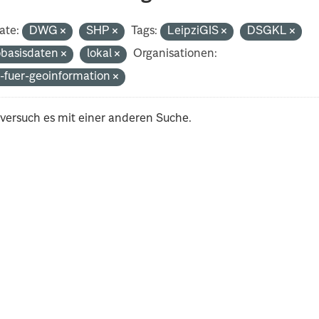
ate:
DWG
SHP
Tags:
LeipziGIS
DSGKL
basisdaten
lokal
Organisationen:
-fuer-geoinformation
 versuch es mit einer anderen Suche.