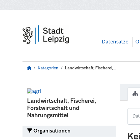
Zum Hauptinhalt wechseln
Datensätze
O
Kategorien
Landwirtschaft, Fischerei,...
Landwirtschaft, Fischerei,
Forstwirtschaft und
Nahrungsmittel
Organisationen
Ke