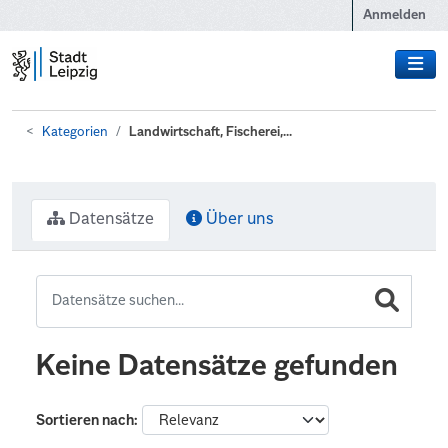
Zum Hauptinhalt wechseln
Anmelden
Kategorien
Landwirtschaft, Fischerei,...
Datensätze
Über uns
Keine Datensätze gefunden
Sortieren nach