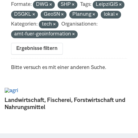
Formate:
DWG
SHP
Tags:
LeipziGIS
DSGKL
GeoSN
Planung
lokal
Kategorien:
tech
Organisationen:
amt-fuer-geoinformation
Ergebnisse filtern
Bitte versuch es mit einer anderen Suche.
Landwirtschaft, Fischerei, Forstwirtschaft und
Nahrungsmittel