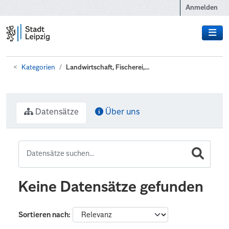
Zum Hauptinhalt wechseln
Anmelden
Kategorien
Landwirtschaft, Fischerei,...
Datensätze
Über uns
Keine Datensätze gefunden
Sortieren nach