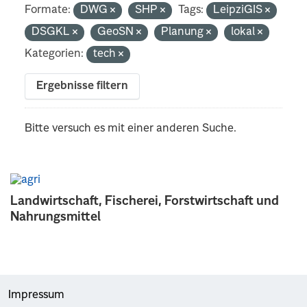
Formate:
DWG
SHP
Tags:
LeipziGIS
DSGKL
GeoSN
Planung
lokal
Kategorien:
tech
Ergebnisse filtern
Bitte versuch es mit einer anderen Suche.
Landwirtschaft, Fischerei, Forstwirtschaft und
Nahrungsmittel
Impressum