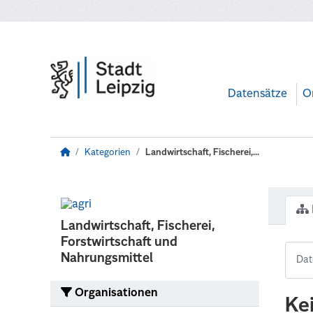
Zum Hauptinhalt wechseln
Datensätze
O
Kategorien
Landwirtschaft, Fischerei,...
Landwirtschaft, Fischerei,
Forstwirtschaft und
Nahrungsmittel
Organisationen
Ke