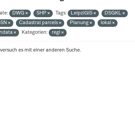
ate:
DWG
SHP
Tags:
LeipziGIS
DSGKL
oSN
Cadastral parcels
Planung
lokal
ndata
Kategorien:
regi
 versuch es mit einer anderen Suche.