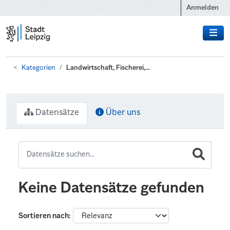
Zum Hauptinhalt wechseln
Anmelden
Kategorien
Landwirtschaft, Fischerei,...
Datensätze
Über uns
Keine Datensätze gefunden
Sortieren nach