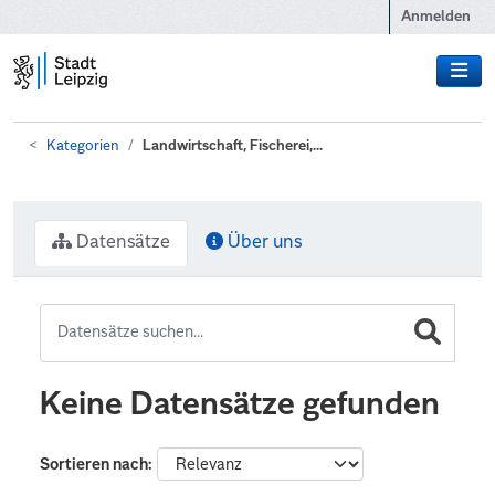
Zum Hauptinhalt wechseln
Anmelden
Kategorien
Landwirtschaft, Fischerei,...
Datensätze
Über uns
Keine Datensätze gefunden
Sortieren nach