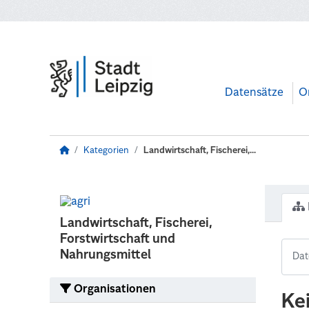
Zum Hauptinhalt wechseln
Datensätze
O
Kategorien
Landwirtschaft, Fischerei,...
Landwirtschaft, Fischerei,
Forstwirtschaft und
Nahrungsmittel
Organisationen
Ke