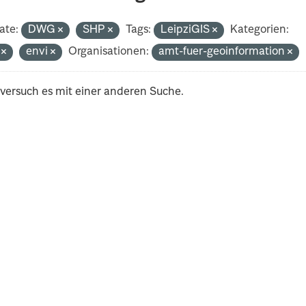
ate:
DWG
SHP
Tags:
LeipziGIS
Kategorien:
i
envi
Organisationen:
amt-fuer-geoinformation
 versuch es mit einer anderen Suche.