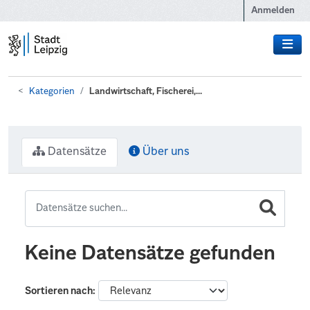
Zum Hauptinhalt wechseln
Anmelden
Kategorien
Landwirtschaft, Fischerei,...
Datensätze
Über uns
Keine Datensätze gefunden
Sortieren nach