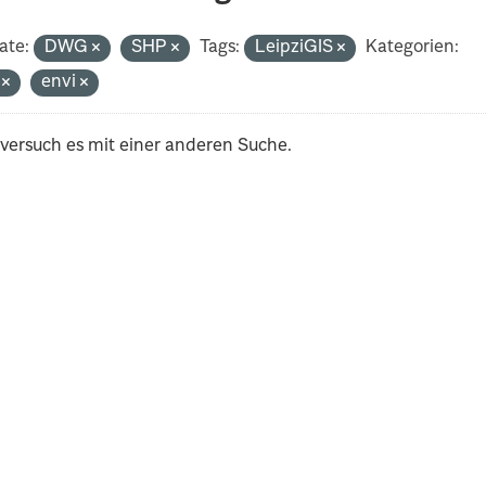
ate:
DWG
SHP
Tags:
LeipziGIS
Kategorien:
i
envi
 versuch es mit einer anderen Suche.