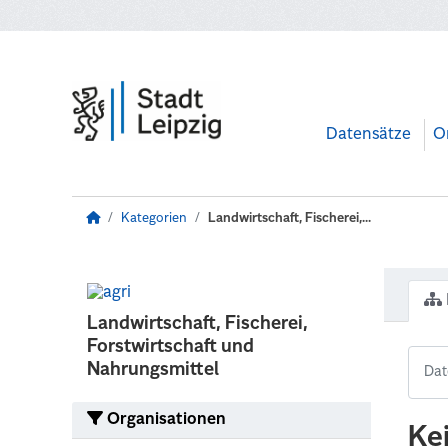
Zum Hauptinhalt wechseln
Datensätze
O
Kategorien
Landwirtschaft, Fischerei,...
Landwirtschaft, Fischerei,
Forstwirtschaft und
Nahrungsmittel
Organisationen
Ke