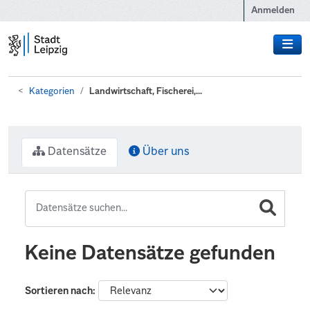
Zum Hauptinhalt wechseln
Anmelden
Kategorien
Landwirtschaft, Fischerei,...
Datensätze
Über uns
Keine Datensätze gefunden
Sortieren nach