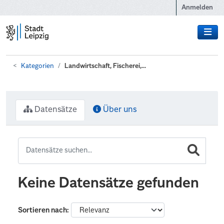
Zum Hauptinhalt wechseln
Anmelden
Kategorien
Landwirtschaft, Fischerei,...
Datensätze
Über uns
Keine Datensätze gefunden
Sortieren nach