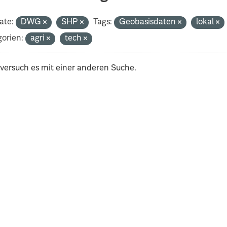
ate:
DWG
SHP
Tags:
Geobasisdaten
lokal
orien:
agri
tech
 versuch es mit einer anderen Suche.