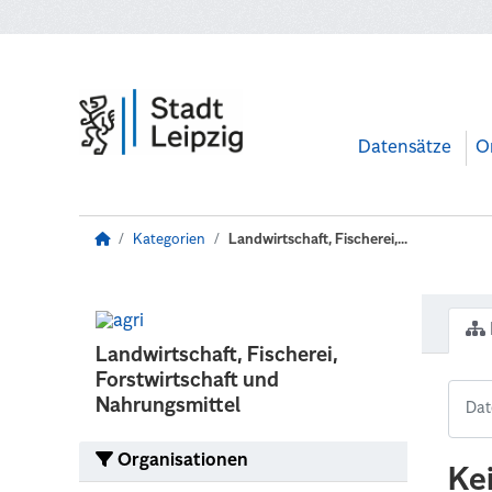
Zum Hauptinhalt wechseln
Datensätze
O
Kategorien
Landwirtschaft, Fischerei,...
Landwirtschaft, Fischerei,
Forstwirtschaft und
Nahrungsmittel
Organisationen
Ke