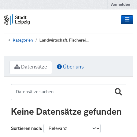
Zum Hauptinhalt wechseln
Anmelden
Kategorien
Landwirtschaft, Fischerei,...
Datensätze
Über uns
Keine Datensätze gefunden
Sortieren nach