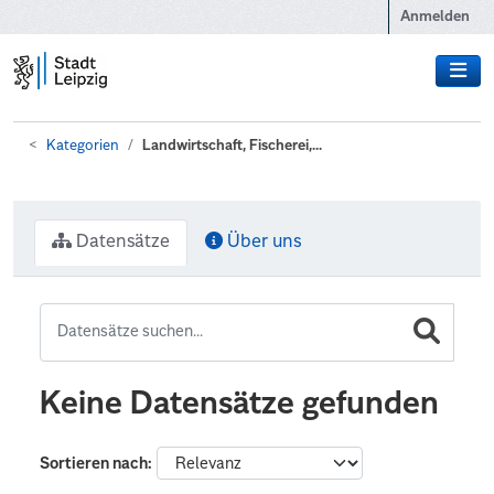
Zum Hauptinhalt wechseln
Anmelden
Kategorien
Landwirtschaft, Fischerei,...
Datensätze
Über uns
Keine Datensätze gefunden
Sortieren nach