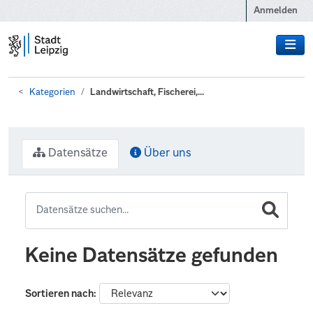
Zum Hauptinhalt wechseln
Anmelden
Kategorien
Landwirtschaft, Fischerei,...
Datensätze
Über uns
Keine Datensätze gefunden
Sortieren nach