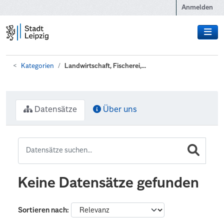
Zum Hauptinhalt wechseln
Anmelden
Kategorien
Landwirtschaft, Fischerei,...
Datensätze
Über uns
Keine Datensätze gefunden
Sortieren nach