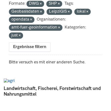
Formate:
DWG
SHP
Tags:
Geobasisdaten
LeipziGIS
lokal
opendata
Organisationen:
amt-fuer-geoinformation
Kategorien:
just
Ergebnisse filtern
Bitte versuch es mit einer anderen Suche.
Landwirtschaft, Fischerei, Forstwirtschaft und
Nahrungsmittel