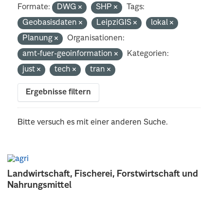
Formate:
DWG
SHP
Tags:
Geobasisdaten
LeipziGIS
lokal
Planung
Organisationen:
amt-fuer-geoinformation
Kategorien:
just
tech
tran
Ergebnisse filtern
Bitte versuch es mit einer anderen Suche.
Landwirtschaft, Fischerei, Forstwirtschaft und
Nahrungsmittel