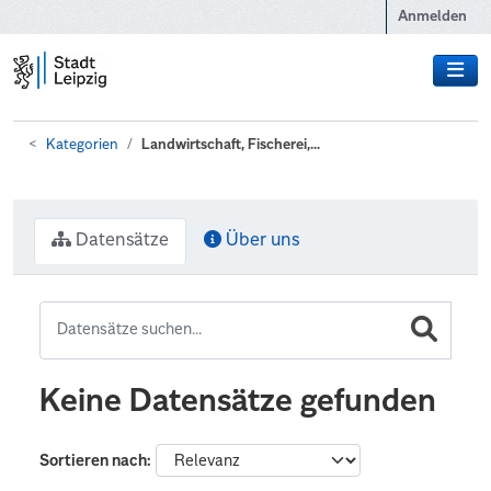
Zum Hauptinhalt wechseln
Anmelden
Kategorien
Landwirtschaft, Fischerei,...
Datensätze
Über uns
Keine Datensätze gefunden
Sortieren nach