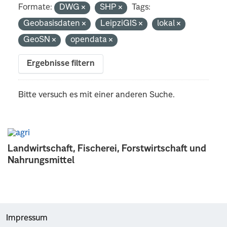
Formate:
DWG
SHP
Tags:
Geobasisdaten
LeipziGIS
lokal
GeoSN
opendata
Ergebnisse filtern
Bitte versuch es mit einer anderen Suche.
Landwirtschaft, Fischerei, Forstwirtschaft und
Nahrungsmittel
Impressum