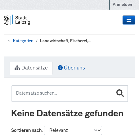
Zum Hauptinhalt wechseln
Anmelden
Kategorien
Landwirtschaft, Fischerei,...
Datensätze
Über uns
Keine Datensätze gefunden
Sortieren nach