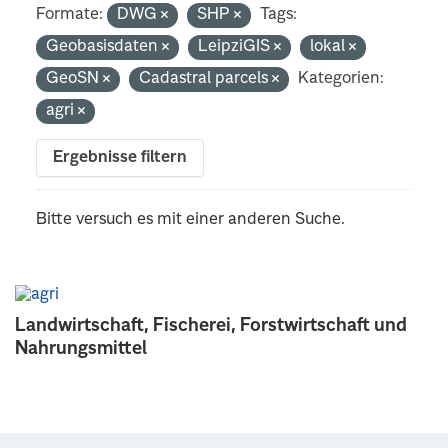
Formate:
DWG
SHP
Tags:
Geobasisdaten
LeipziGIS
lokal
GeoSN
Cadastral parcels
Kategorien:
agri
Ergebnisse filtern
Bitte versuch es mit einer anderen Suche.
Landwirtschaft, Fischerei, Forstwirtschaft und
Nahrungsmittel