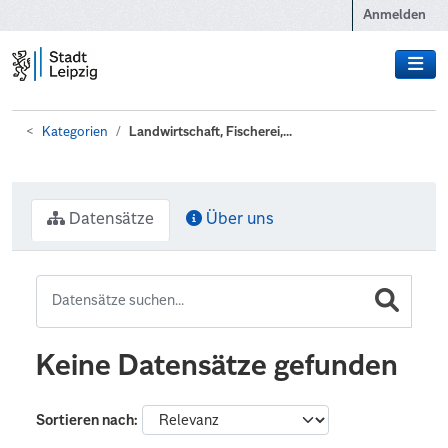
Zum Hauptinhalt wechseln
Anmelden
Kategorien
Landwirtschaft, Fischerei,...
Datensätze
Über uns
Keine Datensätze gefunden
Sortieren nach