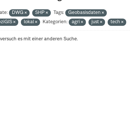
ate:
DWG
SHP
Tags:
Geobasisdaten
pziGIS
lokal
Kategorien:
agri
just
tech
 versuch es mit einer anderen Suche.