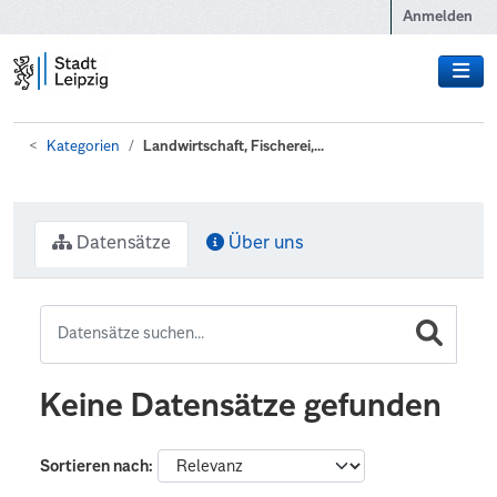
Zum Hauptinhalt wechseln
Anmelden
Kategorien
Landwirtschaft, Fischerei,...
Datensätze
Über uns
Keine Datensätze gefunden
Sortieren nach