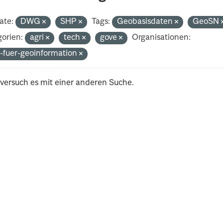
ate:
DWG
SHP
Tags:
Geobasisdaten
GeoSN
orien:
agri
tech
gove
Organisationen:
-fuer-geoinformation
 versuch es mit einer anderen Suche.