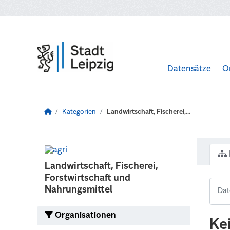
Zum Hauptinhalt wechseln
Datensätze
O
Kategorien
Landwirtschaft, Fischerei,...
Landwirtschaft, Fischerei,
Forstwirtschaft und
Nahrungsmittel
Organisationen
Ke