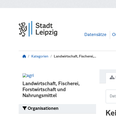
Zum Hauptinhalt wechseln
Datensätze
O
Kategorien
Landwirtschaft, Fischerei,...
Landwirtschaft, Fischerei,
Forstwirtschaft und
Nahrungsmittel
Organisationen
Ke