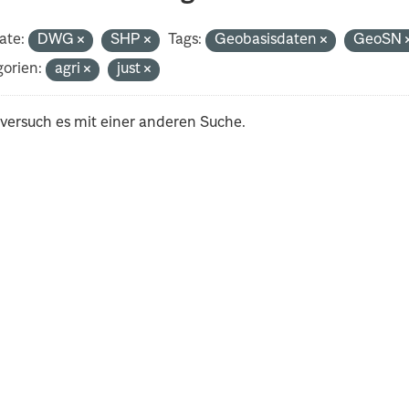
ate:
DWG
SHP
Tags:
Geobasisdaten
GeoSN
orien:
agri
just
 versuch es mit einer anderen Suche.