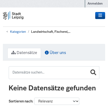
Zum Hauptinhalt wechseln
Anmelden
Kategorien
Landwirtschaft, Fischerei,...
Datensätze
Über uns
Keine Datensätze gefunden
Sortieren nach