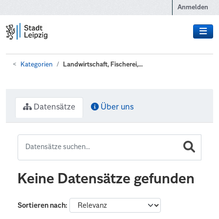
Zum Hauptinhalt wechseln
Anmelden
Kategorien
Landwirtschaft, Fischerei,...
Datensätze
Über uns
Keine Datensätze gefunden
Sortieren nach