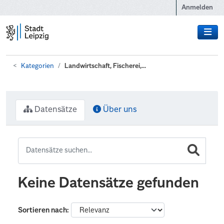
Zum Hauptinhalt wechseln
Anmelden
Kategorien
Landwirtschaft, Fischerei,...
Datensätze
Über uns
Keine Datensätze gefunden
Sortieren nach