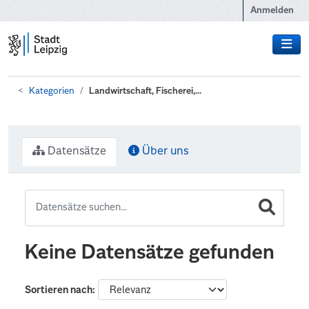
Zum Hauptinhalt wechseln
Anmelden
Kategorien
Landwirtschaft, Fischerei,...
Datensätze
Über uns
Keine Datensätze gefunden
Sortieren nach