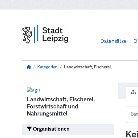
Zum Hauptinhalt wechseln
Datensätze
O
Kategorien
Landwirtschaft, Fischerei,...
Landwirtschaft, Fischerei,
Forstwirtschaft und
Nahrungsmittel
Organisationen
Ke