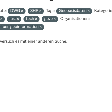
ate:
DWG
SHP
Tags:
Geobasisdaten
Kategorie
i
just
tech
gove
Organisationen:
-fuer-geoinformation
 versuch es mit einer anderen Suche.