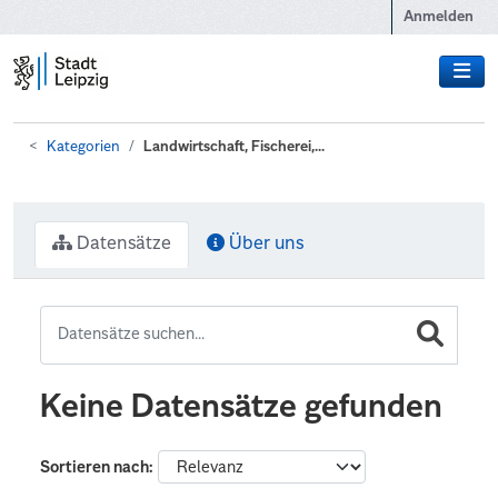
Zum Hauptinhalt wechseln
Anmelden
Kategorien
Landwirtschaft, Fischerei,...
Datensätze
Über uns
Keine Datensätze gefunden
Sortieren nach