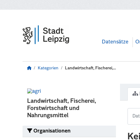
Zum Hauptinhalt wechseln
Datensätze
O
Kategorien
Landwirtschaft, Fischerei,...
Landwirtschaft, Fischerei,
Forstwirtschaft und
Nahrungsmittel
Organisationen
Ke