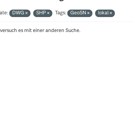
ate:
DWG
SHP
Tags:
GeoSN
lokal
 versuch es mit einer anderen Suche.