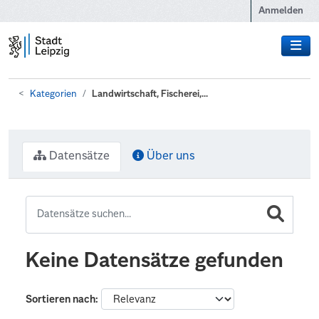
Zum Hauptinhalt wechseln
Anmelden
Kategorien
Landwirtschaft, Fischerei,...
Datensätze
Über uns
Keine Datensätze gefunden
Sortieren nach