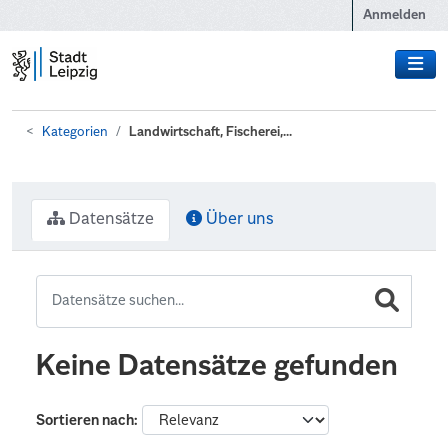
Zum Hauptinhalt wechseln
Anmelden
Kategorien
Landwirtschaft, Fischerei,...
Datensätze
Über uns
Keine Datensätze gefunden
Sortieren nach