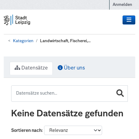
Zum Hauptinhalt wechseln
Anmelden
Kategorien
Landwirtschaft, Fischerei,...
Datensätze
Über uns
Keine Datensätze gefunden
Sortieren nach