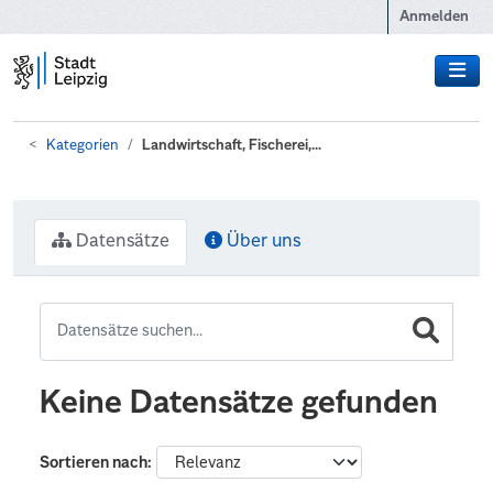
Zum Hauptinhalt wechseln
Anmelden
Kategorien
Landwirtschaft, Fischerei,...
Datensätze
Über uns
Keine Datensätze gefunden
Sortieren nach