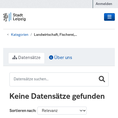
Zum Hauptinhalt wechseln
Anmelden
Kategorien
Landwirtschaft, Fischerei,...
Datensätze
Über uns
Keine Datensätze gefunden
Sortieren nach