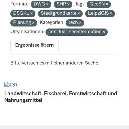
Formate:
DWG
SHP
Tags:
GeoSN
DSGKL
Stadtgrundkarte
LeipziGIS
Planung
Kategorien:
tech
Organisationen:
amt-fuer-geoinformation
Ergebnisse filtern
Bitte versuch es mit einer anderen Suche.
Landwirtschaft, Fischerei, Forstwirtschaft und
Nahrungsmittel