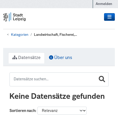
Zum Hauptinhalt wechseln
Anmelden
Kategorien
Landwirtschaft, Fischerei,...
Datensätze
Über uns
Keine Datensätze gefunden
Sortieren nach