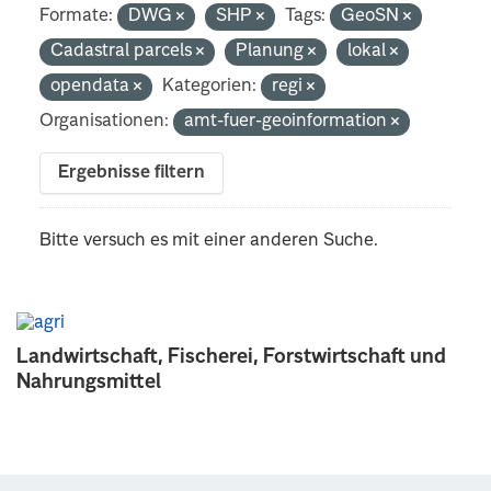
Formate:
DWG
SHP
Tags:
GeoSN
Cadastral parcels
Planung
lokal
opendata
Kategorien:
regi
Organisationen:
amt-fuer-geoinformation
Ergebnisse filtern
Bitte versuch es mit einer anderen Suche.
Landwirtschaft, Fischerei, Forstwirtschaft und
Nahrungsmittel