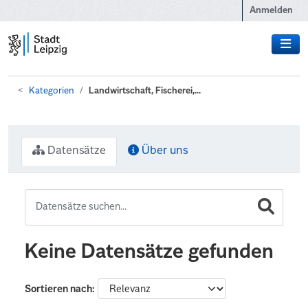
Zum Hauptinhalt wechseln
Anmelden
Kategorien
Landwirtschaft, Fischerei,...
Datensätze
Über uns
Keine Datensätze gefunden
Sortieren nach