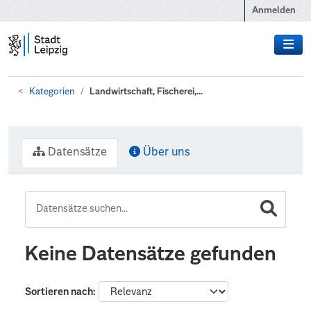
Zum Hauptinhalt wechseln
Anmelden
Kategorien
Landwirtschaft, Fischerei,...
Datensätze
Über uns
Keine Datensätze gefunden
Sortieren nach