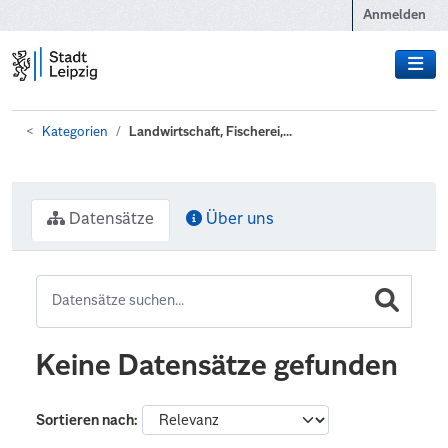
Zum Hauptinhalt wechseln
Anmelden
Kategorien
Landwirtschaft, Fischerei,...
Datensätze
Über uns
Keine Datensätze gefunden
Sortieren nach