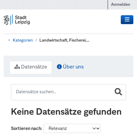
Zum Hauptinhalt wechseln
Anmelden
Kategorien
Landwirtschaft, Fischerei,...
Datensätze
Über uns
Keine Datensätze gefunden
Sortieren nach